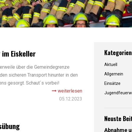
im Eiskeller
Kategorien
Aktuell
tlerweile über die Gemeindegrenze
Allgemein
den sicheren Transport hinunter in den
ens gesorgt. Schaut´s vorbei!
Einsätze
weiterlesen
Jugendfeuerw
05.12.2023
Neuste Bei
sübung
Abnahme un