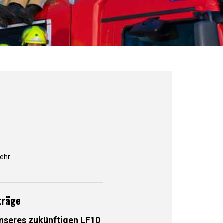
ehr
träge
seres zukünftigen LF10