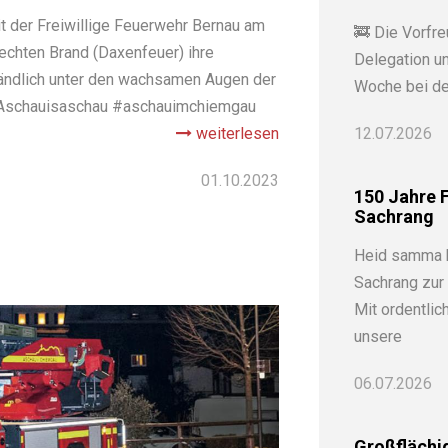
t der Freiwillige Feuerwehr Bernau am
🚒 Die Vorfre
echten Brand (Daxenfeuer) ihre
Delegation u
tändlich unter den wachsamen Augen der
Woche bei de
 #Aschauisaschau #aschauimchiemgau
weiterlesen
12.07.2026
01.10.2023
150 Jahre F
Sachrang
Heid samma b
Sachrang zur
Mit ordentli
unsere
06.07.2026
Großflächi