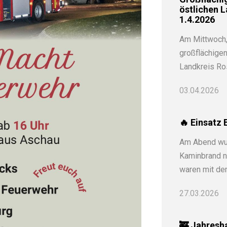
östlichen 
1.4.2026⁠
Am Mittwoch,
großflächigen
Landkreis Ro
03.04.2026
🔥 Einsatz
Am Abend wu
Kaminbrand na
waren mit de
27.03.2026
🚒 Jahresh